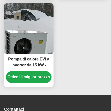
temperatura ambiente di
funzionamento -25~43
℃
Pompa di calore EVI a
inverter da 15 kW -
Sistema di
Ottieni il miglior prezzo
riscaldamento e
raffreddamento
efficiente dal punto di
vista energetico ed
ecologico
Contattaci