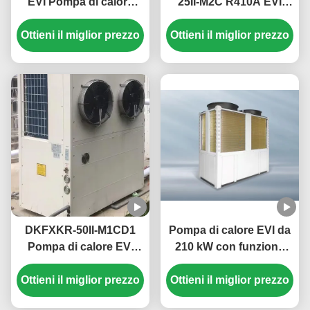
EVI Pompa di calore
25II-M2C R410A EVI
monoblocco elettrica
Inverter DC Pompa di
Ottieni il miglior prezzo
domestica Alta
Ottieni il miglior prezzo
calore 50Hz Sorgente
temperatura fino a 55 °
d'aria fissa
C
Scaldabagno
DKFXKR-50II-M1CD1
Pompa di calore EVI da
Pompa di calore EVI
210 kW con funzione
inverter con refrigerante
antigelo per acqua
Ottieni il miglior prezzo
R410A 35,5 kW di
calda commerciale nelle
Ottieni il miglior prezzo
raffreddamento e
scuole