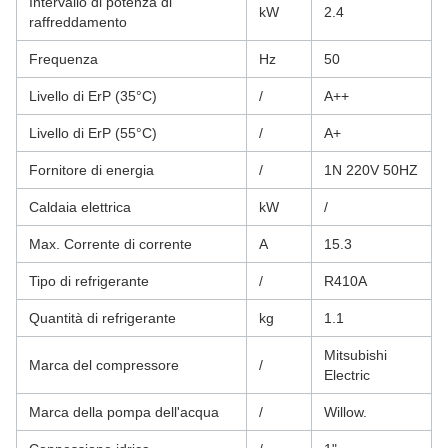
Intervallo di potenza di
kW
2.4
raffreddamento
Frequenza
Hz
50
Livello di ErP (35°C)
/
A++
Livello di ErP (55°C)
/
A+
Fornitore di energia
/
1N 220V 50HZ
Caldaia elettrica
kW
/
Max. Corrente di corrente
A
15.3
Tipo di refrigerante
/
R410A
Quantità di refrigerante
kg
1.1
Mitsubishi
Marca del compressore
/
Electric
Marca della pompa dell'acqua
/
Willow.