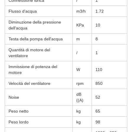
Connessione idrica
/
1"
Flusso d'acqua
m3/h
1.72
Diminuzione della pressione
KPa
10
dell'acqua
Testa della pompa dell'acqua
m
8
Quantità di motore del
/
1
ventilatore
Immissione di potenza del
W
110
motore
Velocità del ventilatore
rpm
850
dB
Noise
52
((A)
Peso netto
kg
65
Peso lordo
kg
98