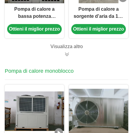
Pompa di calore a
Pompa di calore a
bassa potenza
sorgente d'aria da 144
acustica da 36 kW
kW 380 V con
Ottieni il miglior prezzo
Ottieni il miglior prezzo
con compressore a
compressore a rotolo
rotolo per
per un'efficiente
applicazioni
fornitura di acqua
Visualizza altro
personalizzate
calda
Pompa di calore monoblocco