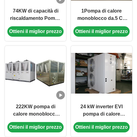
74KW di capacità di
1Pompa di calore
riscaldamento Pompa
monoblocco da.5 CV
di calore monoblocco
con COP elevato 3,8 ~
Ottieni il miglior prezzo
Ottieni il miglior prezzo
multifunzione con
4.6, Costruzioni in
progettazione
acciaio inossidabile e
compatta e protezioni
basso rumore ≤ 60 dB
multiple
222KW pompa di
24 kW inverter EVI
calore monoblocco
pompa di calore
Fonte d'aria
monoblocco aria-
Ottieni il miglior prezzo
Ottieni il miglior prezzo
3N/380V/50Hz
acqua 3N 380V 50HZ
per riscaldamento ad