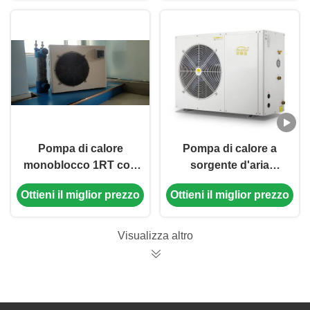
alta efficienza
energetica
Pompa di calore
Pompa di calore a
monoblocco 1RT con
sorgente d'aria
alimentazione 220
monoblocco da 3 CV
Ottieni il miglior prezzo
Ottieni il miglior prezzo
V/50 Hz e design
con scambiatore di
compatto per il
calore a bobina
raffreddamento di
220V/60Hz per il
Visualizza altro
case e laghetti con
riscaldamento delle
pesci
ville