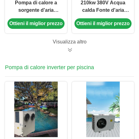
Pompa di calore a
210kw 380V Acqua
sorgente d'aria
calda Fonte d'aria
commerciale OEM
Pompa di calore
Ottieni il miglior prezzo
Ottieni il miglior prezzo
ODM 160KW
Commerciale Basso
rumore
Visualizza altro
Pompa di calore inverter per piscina