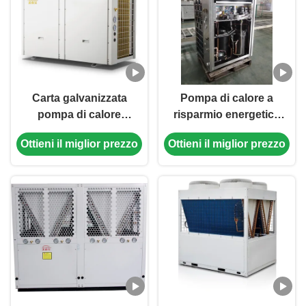
Carta galvanizzata
Pompa di calore a
pompa di calore
risparmio energetico
commerciale a fonte
commerciale a
Ottieni il miglior prezzo
Ottieni il miglior prezzo
d'aria da 36 kW per la
sorgente d'aria 20 kW
centrale elettrica delle
Basso rumore
automobili elettriche