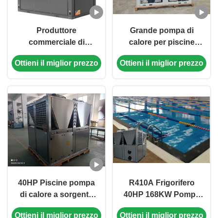
Produttore
Grande pompa di
commerciale di
calore per piscine
pompe di calore per
commerciali da 50 CV
Ottieni il miglior prezzo
Ottieni il miglior prezzo
piscine
40HP Piscine pompa
R410A Frigorifero
di calore a sorgente
40HP 168KW Pompa
d'aria 304 lamiera di
di calore a fonte d'aria
Ottieni il miglior prezzo
Ottieni il miglior prezzo
metallo 304 tubo di
per piscine