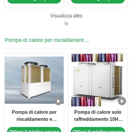
titanio conchiglia
Visualizza altro
Pompa di calore per riscaldamento e
raffreddamento
Pompa di calore per
Pompa di calore solo
riscaldamento e
raffreddamento 10HP
raffreddamento super
380V 3N/50Hz per il
Ottieni il miglior prezzo
Ottieni il miglior prezzo