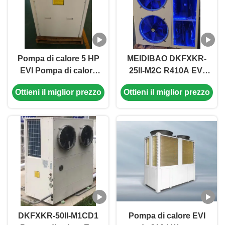
Pompa di calore 5 HP
MEIDIBAO DKFXKR-
EVI Pompa di calore
25II-M2C R410A EVI
monoblocco elettrica
Inverter DC Pompa di
Ottieni il miglior prezzo
Ottieni il miglior prezzo
domestica Alta
calore 50Hz Sorgente
temperatura fino a 55
d'aria fissa
° C
Scaldabagno
DKFXKR-50II-M1CD1
Pompa di calore EVI