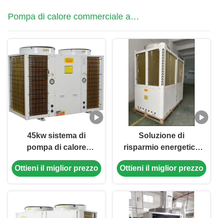
di livello industriale
Pompa di calore commerciale a
sorgente d'aria
45kw sistema di
Soluzione di
pompa di calore
risparmio energetico
commerciale ad aria
180 kW 380 V pompa
Ottieni il miglior prezzo
Ottieni il miglior prezzo
alta efficienza per la
di calore ad aria per le
scuola
esigenze di
riscaldamento su
larga scala