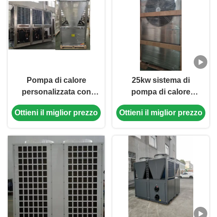
riscaldamento
efficiente
Pompa di calore
25kw sistema di
personalizzata con
pompa di calore
sorgente d'aria da 30
esterno a sorgente
Ottieni il miglior prezzo
Ottieni il miglior prezzo
HP con refrigerante
d'aria 304 materiale in
R410A e
lamiera metallica
compressore Scroll
per piscina