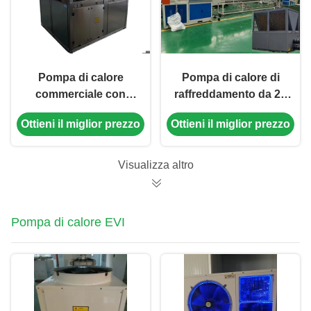
Pompa di calore
Pompa di calore di
commerciale con
raffreddamento da 20
refrigerante R410A ad
CV 44 kW con
Ottieni il miglior prezzo
Ottieni il miglior prezzo
alta efficienza con
compressore a rotolo
struttura in lamiera
Copeland per sistemi
304#
HVAC ad alta
Visualizza altro
efficienza energetica
Pompa di calore EVI