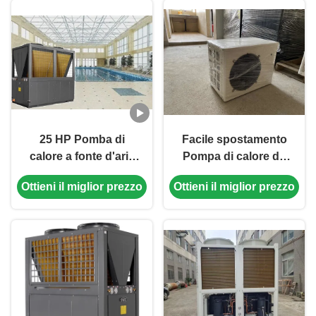
25 HP Pomba di
Facile spostamento
calore a fonte d'aria
Pompa di calore da
piscina Alta efficienza
3,5 kW Piscina Mini
Ottieni il miglior prezzo
Ottieni il miglior prezzo
21,37kw
Pompa di calore da
sorgente d'aria