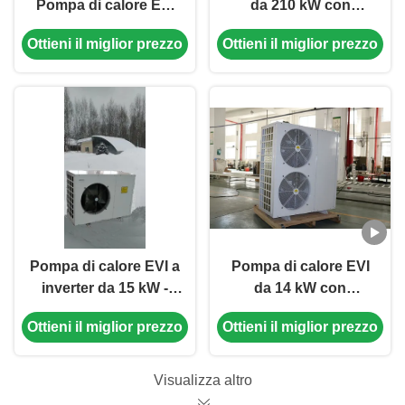
Pompa di calore EVI
da 210 kW con
inverter con
funzione antigelo per
Ottieni il miglior prezzo
Ottieni il miglior prezzo
refrigerante R410A
acqua calda
35,5 kW di
commerciale nelle
raffreddamento e
scuole
temperatura ambiente
di funzionamento
-25~43 ℃
Pompa di calore EVI a
Pompa di calore EVI
inverter da 15 kW -
da 14 kW con
Sistema di
alimentazione
Ottieni il miglior prezzo
Ottieni il miglior prezzo
riscaldamento e
elettrica da 1N 220V
raffreddamento
50HZ per un
efficiente dal punto di
riscaldamento
Visualizza altro
vista energetico ed
efficiente dell'acqua a