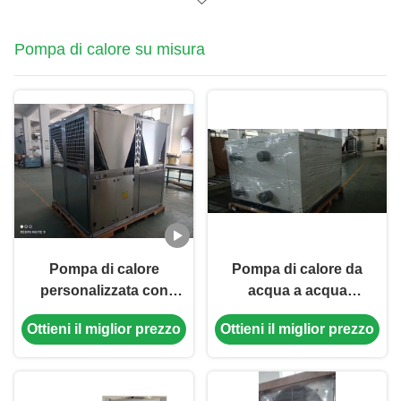
ecologico
temperatura ambiente
da -25 a 43°C
Pompa di calore su misura
Pompa di calore
Pompa di calore da
personalizzata con
acqua a acqua
sorgente d'aria da 175
personalizzata da 80
Ottieni il miglior prezzo
Ottieni il miglior prezzo
kW con tubo a guscio
kW con scambiatore
orizzontale e
di calore a piastra
compressore a
spirale per un