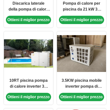
Discarica laterale
Pompa di calore per
della pompa di calore
piscina da 21 kW 3P
inverter della piscina
380V 50Hz Invertitore
Ottieni il miglior prezzo
Ottieni il miglior prezzo
ad alta potenza da 35
Pompa di calore a
kW
sorgente d'aria
10RT piscina pompa
3.5KW piscina mobile
di calore inverter 3N
inverter pompa di
380V 50Hz
calore a sorgente
Ottieni il miglior prezzo
Ottieni il miglior prezzo
alimentazione
d'aria anticorrosione