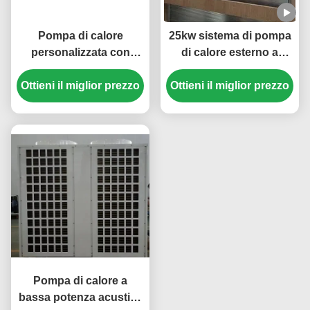
Pompa di calore
25kw sistema di pompa
personalizzata con
di calore esterno a
sorgente d'aria da 30
sorgente d'aria 304
Ottieni il miglior prezzo
HP con refrigerante
Ottieni il miglior prezzo
materiale in lamiera
R410A e compressore
metallica
Scroll per piscina
Pompa di calore a
bassa potenza acustica