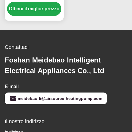
da 36 kW con
Ottieni il miglior prezzo
compressore a rotolo
per applicazioni
personalizzate
Contattaci
Foshan Meidebao Intelligent
Electrical Appliances Co., Ltd
E-mail
meidebao-li@airsource-heatingpump.com
Il nostro indirizzo