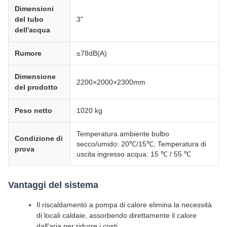
Dimensioni
del tubo
3"
dell'acqua
Rumore
≤78dB(A)
Dimensione
2200×2000×2300mm
del prodotto
Peso netto
1020 kg
Temperatura ambiente bulbo
Condizione di
secco/umido: 20℃/15℃; Temperatura di
prova
uscita ingresso acqua: 15 ℃ / 55 ℃
Vantaggi del sistema
Il riscaldamento a pompa di calore elimina la necessità
di locali caldaie, assorbendo direttamente il calore
dall'aria per ridurre i costi