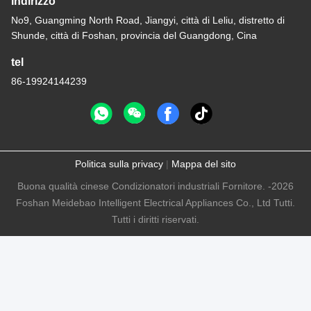
Indirizzo
No9, Guangming North Road, Jiangyi, città di Leliu, distretto di
Shunde, città di Foshan, provincia del Guangdong, Cina
tel
86-19924144239
Politica sulla privacy
|
Mappa del sito
Buona qualità cinese Condizionatori industriali Fornitore. -2026
Foshan Meidebao Intelligent Electrical Appliances Co., Ltd Tutti.
Tutti i diritti riservati.