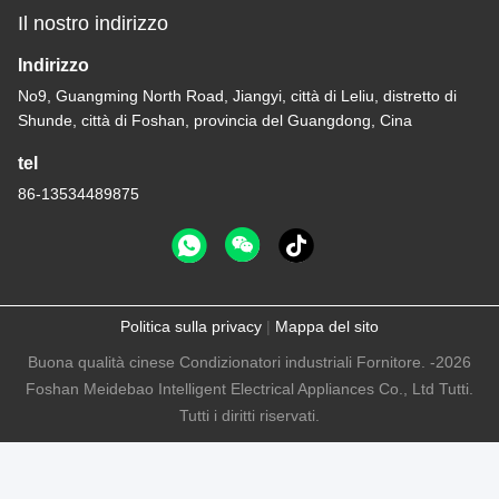
Il nostro indirizzo
Indirizzo
No9, Guangming North Road, Jiangyi, città di Leliu, distretto di
Shunde, città di Foshan, provincia del Guangdong, Cina
tel
86-13534489875
Politica sulla privacy
|
Mappa del sito
Buona qualità cinese Condizionatori industriali Fornitore. -2026
Foshan Meidebao Intelligent Electrical Appliances Co., Ltd Tutti.
Tutti i diritti riservati.