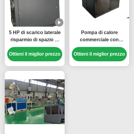
5 HP di scarico laterale
Pompa di calore
risparmio di spazio di
commerciale con
riscaldamento e
refrigerante R410A ad
raffreddamento pompa
Ottieni il miglior prezzo
Ottieni il miglior prezzo
alta efficienza con
di calore per un
struttura in lamiera 304#
controllo efficiente della
temperatura