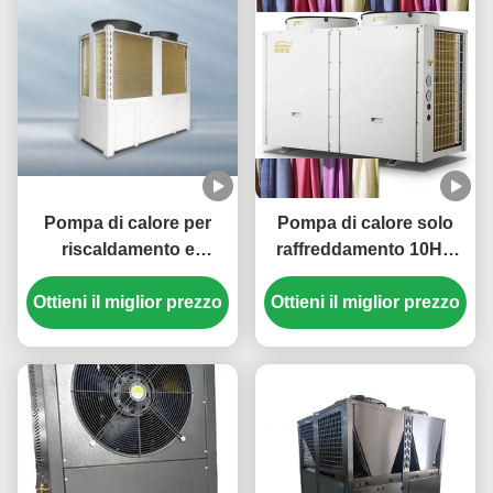
Pompa di calore per
Pompa di calore solo
riscaldamento e
raffreddamento 10HP
raffreddamento super
380V 3N/50Hz per il
potente da 210 kW con
Ottieni il miglior prezzo
Ottieni il miglior prezzo
raffreddamento dei
scambiatore di calore a
tessuti
fascio tubiero e
refrigerante R410A per
grandi locali
commerciali