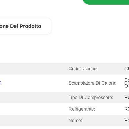
ione Del Prodotto
Certificazione:
C
Sc
F
Scambiatore Di Calore:
O 
Tipo Di Compressore:
Ro
Refrigerante:
R
Nome:
P