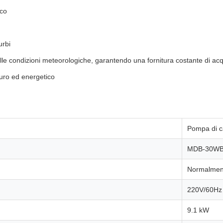
ico
urbi
lle condizioni meteorologiche, garantendo una fornitura costante di acq
uro ed energetico
Pompa di c
MDB-30W
Normalmen
220V/60Hz
9.1 kW