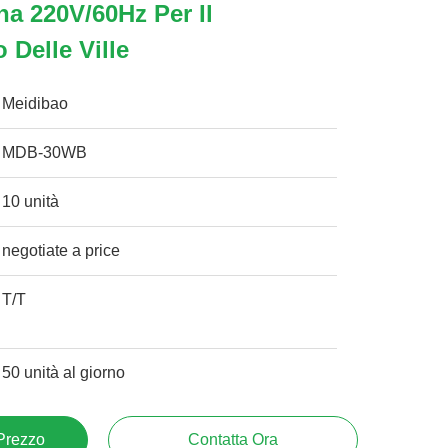
na 220V/60Hz Per Il
 Delle Ville
Meidibao
MDB-30WB
10 unità
negotiate a price
T/T
50 unità al giorno
 Prezzo
Contatta Ora