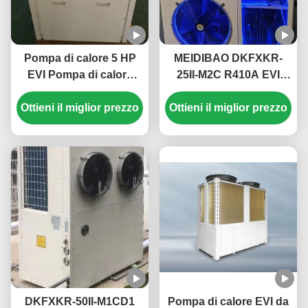
Pompa di calore 5 HP
MEIDIBAO DKFXKR-
EVI Pompa di calore
25II-M2C R410A EVI
monoblocco elettrica
Inverter DC Pompa di
Ottieni il miglior prezzo
domestica Alta
Ottieni il miglior prezzo
calore 50Hz Sorgente
temperatura fino a 55 °
d'aria fissa
C
Scaldabagno
DKFXKR-50II-M1CD1
Pompa di calore EVI da