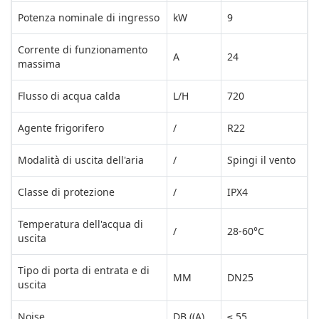
Potenza nominale di ingresso
kW
9
Corrente di funzionamento
A
24
massima
Flusso di acqua calda
L/H
720
Agente frigorifero
/
R22
Modalità di uscita dell'aria
/
Spingi il vento
Classe di protezione
/
IPX4
Temperatura dell'acqua di
/
28-60°C
uscita
Tipo di porta di entrata e di
MM
DN25
uscita
Noise
DB ((A)
≤ 55