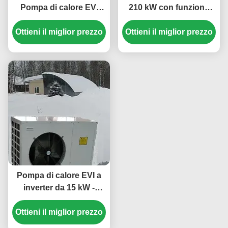
Pompa di calore EVI
210 kW con funzione
inverter con refrigerante
antigelo per acqua
Ottieni il miglior prezzo
R410A 35,5 kW di
calda commerciale nelle
Ottieni il miglior prezzo
raffreddamento e
scuole
temperatura ambiente di
funzionamento -25~43
℃
Pompa di calore EVI a
inverter da 15 kW -
Sistema di
Ottieni il miglior prezzo
riscaldamento e
raffreddamento