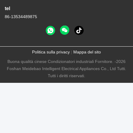
tel
86-13534489875
Politica sulla privacy
|
Mappa del sito
Buona qualità cinese Condizionatori industriali Fornitore. -2026
Foshan Meidebao Intelligent Electrical Appliances Co., Ltd Tutti.
Tutti i diritti riservati.