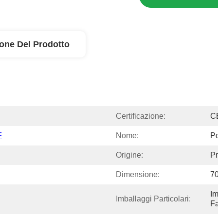
ione Del Prodotto
Certificazione:
C
F
Nome:
P
Origine:
Pr
Dimensione:
7
Im
Imballaggi Particolari:
Fa