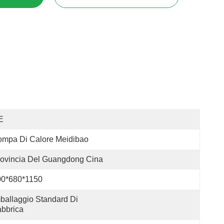
E
ompa Di Calore Meidibao
ovincia Del Guangdong Cina
00*680*1150
ballaggio Standard Di 
bbrica