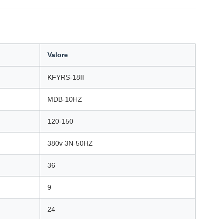
Valore
KFYRS-18II
MDB-10HZ
120-150
380v 3N-50HZ
36
9
24