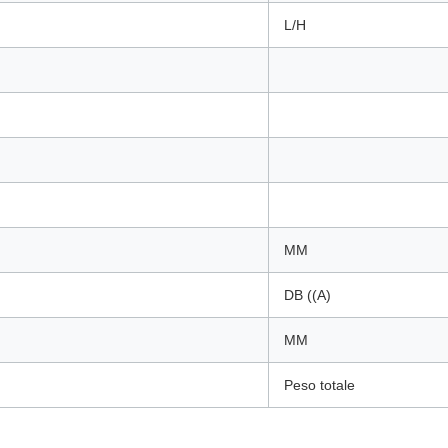
L/H
MM
DB ((A)
MM
Peso totale