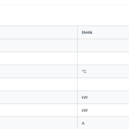
Unità
°C
kW
kW
A