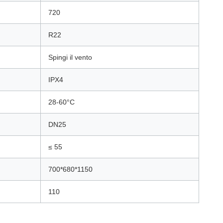
720
R22
Spingi il vento
IPX4
28-60°C
DN25
≤ 55
700*680*1150
110