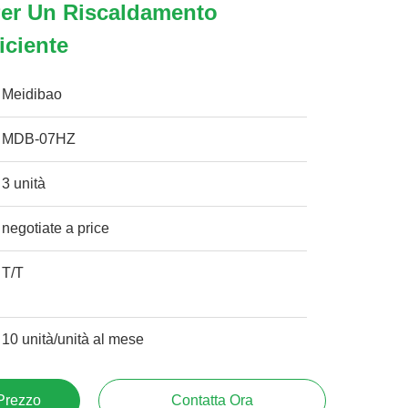
Per Un Riscaldamento
iciente
Meidibao
MDB-07HZ
3 unità
negotiate a price
T/T
10 unità/unità al mese
 Prezzo
Contatta Ora