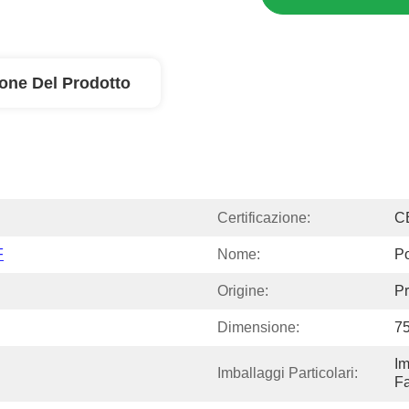
ione Del Prodotto
Certificazione:
C
F
Nome:
P
Origine:
Pr
Dimensione:
7
Im
Imballaggi Particolari:
Fa