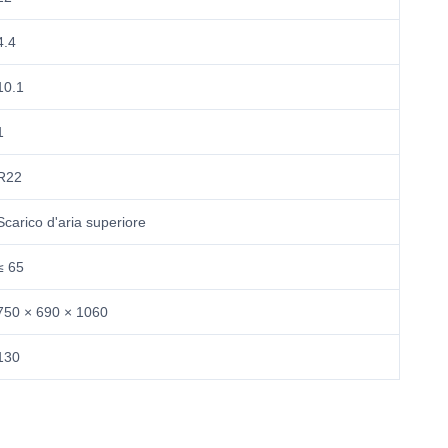
4.4
10.1
1
R22
Scarico d'aria superiore
≤ 65
750 × 690 × 1060
130