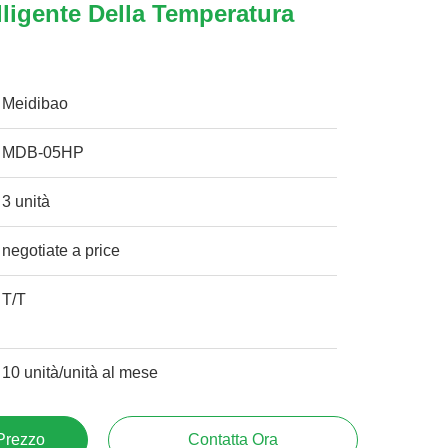
lligente Della Temperatura
Meidibao
MDB-05HP
3 unità
negotiate a price
T/T
10 unità/unità al mese
 Prezzo
Contatta Ora