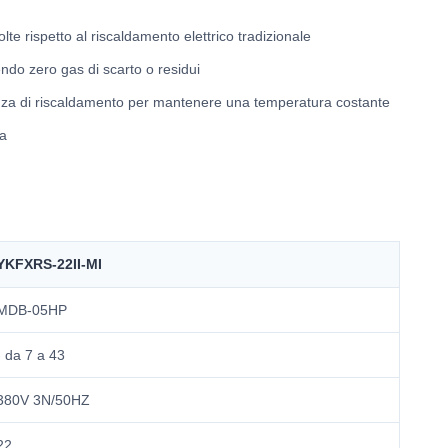
te rispetto al riscaldamento elettrico tradizionale
ndo zero gas di scarto o residui
tenza di riscaldamento per mantenere una temperatura costante
da
YKFXRS-22II-MI
MDB-05HP
- da 7 a 43
380V 3N/50HZ
22