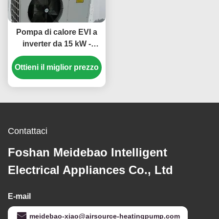
Pompa di calore EVI a
inverter da 15 kW -
Sistema di
Ottieni il miglior prezzo
riscaldamento e
raffreddamento
efficiente dal punto di
vista energetico ed
ecologico
Contattaci
Foshan Meidebao Intelligent
Electrical Appliances Co., Ltd
E-mail
meidebao-xiao@airsource-heatingpump.com