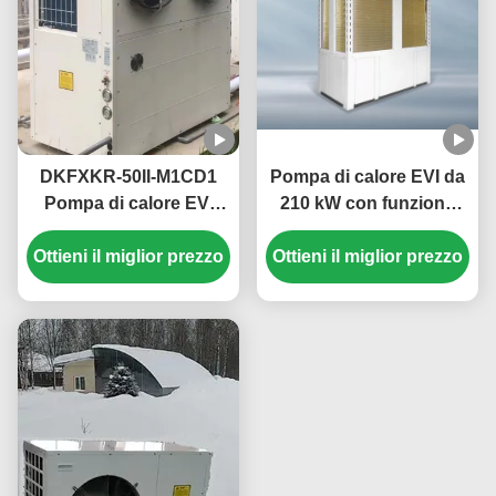
DKFXKR-50II-M1CD1
Pompa di calore EVI da
Pompa di calore EVI
210 kW con funzione
inverter con refrigerante
antigelo per acqua
Ottieni il miglior prezzo
R410A 35,5 kW di
calda commerciale nelle
Ottieni il miglior prezzo
raffreddamento e
scuole
temperatura ambiente di
funzionamento -25~43
℃