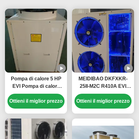
Pompa di calore 5 HP
MEIDIBAO DKFXKR-
EVI Pompa di calore
25II-M2C R410A EVI
monoblocco elettrica
Inverter DC Pompa di
Ottieni il miglior prezzo
domestica Alta
Ottieni il miglior prezzo
calore 50Hz Sorgente
temperatura fino a 55 °
d'aria fissa
C
Scaldabagno