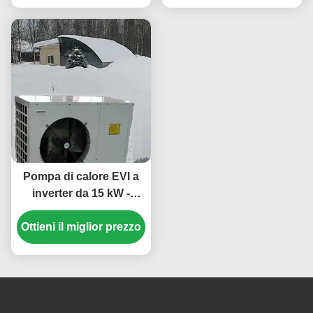
temperatura ambiente di
funzionamento -25~43
℃
Pompa di calore EVI a
inverter da 15 kW -
Sistema di
Ottieni il miglior prezzo
riscaldamento e
raffreddamento
efficiente dal punto di
vista energetico ed
ecologico