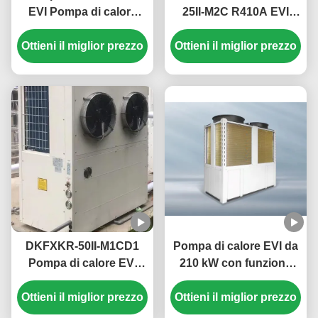
EVI Pompa di calore
25II-M2C R410A EVI
monoblocco elettrica
Inverter DC Pompa di
Ottieni il miglior prezzo
domestica Alta
Ottieni il miglior prezzo
calore 50Hz Sorgente
temperatura fino a 55 °
d'aria fissa
C
Scaldabagno
DKFXKR-50II-M1CD1
Pompa di calore EVI da
Pompa di calore EVI
210 kW con funzione
inverter con refrigerante
antigelo per acqua
Ottieni il miglior prezzo
R410A 35,5 kW di
calda commerciale nelle
Ottieni il miglior prezzo
raffreddamento e
scuole