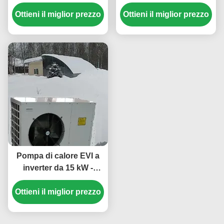
inverter con refrigerante
antigelo per acqua
Ottieni il miglior prezzo
R410A 35,5 kW di
calda commerciale nelle
Ottieni il miglior prezzo
raffreddamento e
scuole
temperatura ambiente di
funzionamento -25~43
℃
Pompa di calore EVI a
inverter da 15 kW -
Sistema di
Ottieni il miglior prezzo
riscaldamento e
raffreddamento
efficiente dal punto di