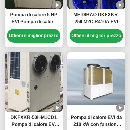
Pompa di calore 5 HP
MEIDIBAO DKFXKR-
EVI Pompa di calore
25II-M2C R410A EVI
monoblocco elettrica
Inverter DC Pompa di
Ottieni il miglior prezzo
domestica Alta
Ottieni il miglior prezzo
calore 50Hz Sorgente
temperatura fino a 55 °
d'aria fissa
C
Scaldabagno
DKFXKR-50II-M1CD1
Pompa di calore EVI da
Pompa di calore EVI
210 kW con funzione