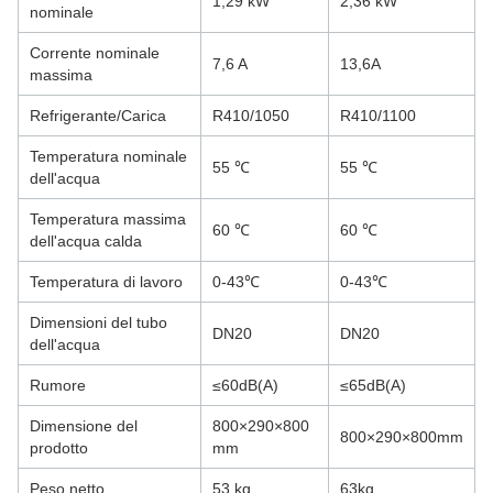
1,29 kW
2,36 kW
nominale
Corrente nominale
7,6 A
13,6A
massima
Refrigerante/Carica
R410/1050
R410/1100
Temperatura nominale
55 ℃
55 ℃
dell'acqua
Temperatura massima
60 ℃
60 ℃
dell'acqua calda
Temperatura di lavoro
0-43℃
0-43℃
Dimensioni del tubo
DN20
DN20
dell'acqua
Rumore
≤60dB(A)
≤65dB(A)
Dimensione del
800×290×800
800×290×800mm
prodotto
mm
Peso netto
53 kg
63kg