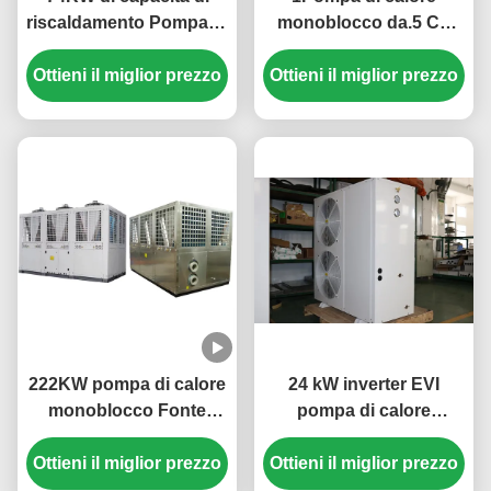
riscaldamento Pompa di
monoblocco da.5 CV
calore monoblocco
con COP elevato 3,8 ~
Ottieni il miglior prezzo
multifunzione con
Ottieni il miglior prezzo
4.6, Costruzioni in
progettazione compatta
acciaio inossidabile e
e protezioni multiple
basso rumore ≤ 60 dB
222KW pompa di calore
24 kW inverter EVI
monoblocco Fonte
pompa di calore
d'aria 3N/380V/50Hz
monoblocco aria-acqua
Ottieni il miglior prezzo
Ottieni il miglior prezzo
3N 380V 50HZ per
riscaldamento ad alta