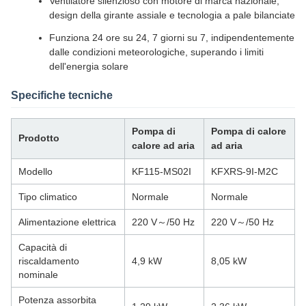
Ventilatore silenzioso con motore di marca nazionale,
design della girante assiale e tecnologia a pale bilanciate
Funziona 24 ore su 24, 7 giorni su 7, indipendentemente
dalle condizioni meteorologiche, superando i limiti
dell'energia solare
Specifiche tecniche
Pompa di
Pompa di calore
Prodotto
calore ad aria
ad aria
Modello
KF115-MS02I
KFXRS-9I-M2C
Tipo climatico
Normale
Normale
Alimentazione elettrica
220 V～/50 Hz
220 V～/50 Hz
Capacità di
riscaldamento
4,9 kW
8,05 kW
nominale
Potenza assorbita