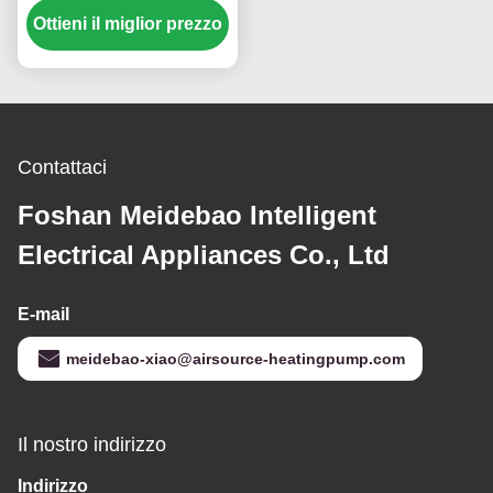
Ottieni il miglior prezzo
Hz e design compatto
per il raffreddamento di
case e laghetti con
pesci
Contattaci
Foshan Meidebao Intelligent
Electrical Appliances Co., Ltd
E-mail
meidebao-xiao@airsource-heatingpump.com
Il nostro indirizzo
Indirizzo