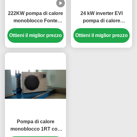
222KW pompa di calore
24 kW inverter EVI
monoblocco Fonte
pompa di calore
d'aria 3N/380V/50Hz
monoblocco aria-acqua
Ottieni il miglior prezzo
Ottieni il miglior prezzo
3N 380V 50HZ per
riscaldamento ad alta
efficienza energetica
Pompa di calore
monoblocco 1RT con
alimentazione 220 V/50