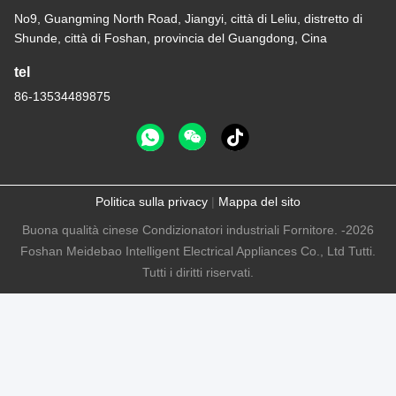
No9, Guangming North Road, Jiangyi, città di Leliu, distretto di
Shunde, città di Foshan, provincia del Guangdong, Cina
tel
86-13534489875
Politica sulla privacy
|
Mappa del sito
Buona qualità cinese Condizionatori industriali Fornitore. -2026
Foshan Meidebao Intelligent Electrical Appliances Co., Ltd Tutti.
Tutti i diritti riservati.