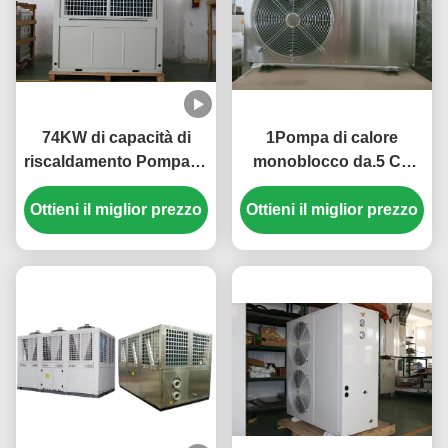
74KW di capacità di
1Pompa di calore
riscaldamento Pompa di
monoblocco da.5 CV
calore monoblocco
con COP elevato 3,8 ~
Ottieni il miglior prezzo
multifunzione con
Ottieni il miglior prezzo
4.6, Costruzioni in
progettazione compatta
acciaio inossidabile e
e protezioni multiple
basso rumore ≤ 60 dB