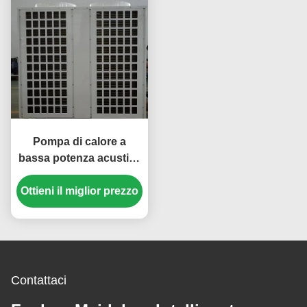
Pompa di calore a
bassa potenza acustica
da 36 kW con
Ottieni il miglior prezzo
compressore a rotolo
per applicazioni
personalizzate
Contattaci