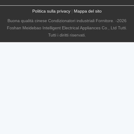
Politica sulla privacy
|
Mappa del sito
Buona qualità cinese Condizionatori industriali Fornitore. -2026
Foshan Meidebao Intelligent Electrical Appliances Co., Ltd Tutti.
Tutti i diritti riservati.