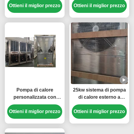
Ottieni il miglior prezzo
kW con tubo a guscio
Ottieni il miglior prezzo
con scambiatore di
orizzontale e
calore a piastra
compressore a spirale
per un riscaldamento
efficiente
Pompa di calore
25kw sistema di pompa
personalizzata con
di calore esterno a
sorgente d'aria da 30
sorgente d'aria 304
Ottieni il miglior prezzo
HP con refrigerante
Ottieni il miglior prezzo
materiale in lamiera
R410A e compressore
metallica
Scroll per piscina