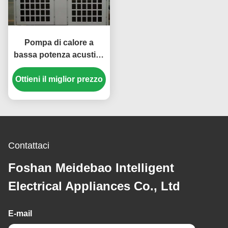
Pompa di calore a
bassa potenza acustica
da 36 kW con
Ottieni il miglior prezzo
compressore a rotolo
per applicazioni
personalizzate
Contattaci
Foshan Meidebao Intelligent
Electrical Appliances Co., Ltd
E-mail