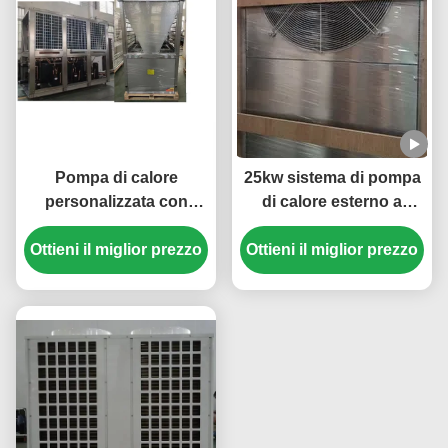
Pompa di calore
25kw sistema di pompa
personalizzata con
di calore esterno a
sorgente d'aria da 30
sorgente d'aria 304
Ottieni il miglior prezzo
HP con refrigerante
Ottieni il miglior prezzo
materiale in lamiera
R410A e compressore
metallica
Scroll per piscina