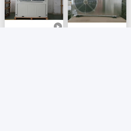
74KW di capacità di
1Pompa di calore
riscaldamento Pompa di
monoblocco da.5 CV
calore monoblocco
con COP elevato 3,8 ~
Ottieni il miglior prezzo
multifunzione con
Ottieni il miglior prezzo
4.6, Costruzioni in
progettazione compatta
acciaio inossidabile e
e protezioni multiple
basso rumore ≤ 60 dB