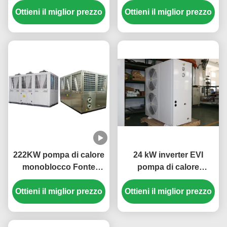
Ottieni il miglior prezzo
multifunzione con
Ottieni il miglior prezzo
4.6, Costruzioni in
progettazione compatta
acciaio inossidabile e
e protezioni multiple
basso rumore ≤ 60 dB
222KW pompa di calore
24 kW inverter EVI
monoblocco Fonte
pompa di calore
d'aria 3N/380V/50Hz
monoblocco aria-acqua
Ottieni il miglior prezzo
Ottieni il miglior prezzo
3N 380V 50HZ per
riscaldamento ad alta
efficienza energetica