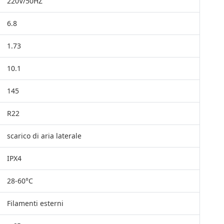
220V/50HZ
6.8
1.73
10.1
145
R22
scarico di aria laterale
IPX4
28-60°C
Filamenti esterni