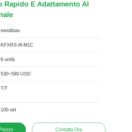
o Rapido E Adattamento Al
nale
meidibao
KFXRS-9I-M1C
6 unità
530~580 USD
T/T
100 set
 Prezzo
Contatta Ora