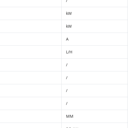
/
kW
kW
A
L/H
/
/
/
/
MM