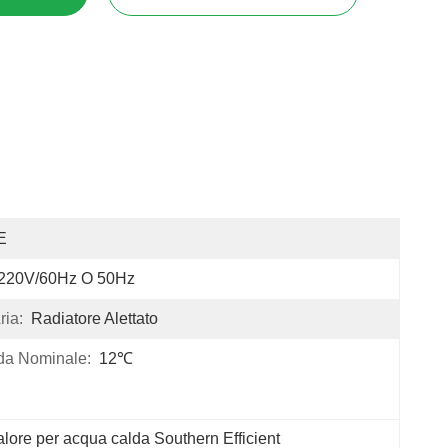
E
/220V/60Hz O 50Hz
ria:
Radiatore Alettato
da Nominale:
12℃
lore per acqua calda Southern Efficient