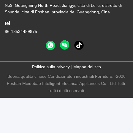
No9, Guangming North Road, Jiangyi, città di Leliu, distretto di
Shunde, città di Foshan, provincia del Guangdong, Cina
tel
86-13534489875
Politica sulla privacy
|
Mappa del sito
Buona qualità cinese Condizionatori industriali Fornitore. -2026
Foshan Meidebao Intelligent Electrical Appliances Co., Ltd Tutti.
Tutti i diritti riservati.