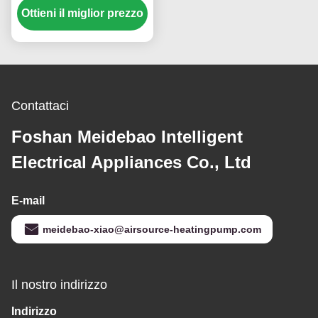
Ottieni il miglior prezzo
compressore a rotolo
per applicazioni
personalizzate
Contattaci
Foshan Meidebao Intelligent
Electrical Appliances Co., Ltd
E-mail
meidebao-xiao@airsource-heatingpump.com
Il nostro indirizzo
Indirizzo