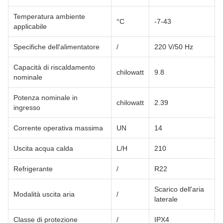
Temperatura ambiente
°C
-7-43
applicabile
Specifiche dell'alimentatore
/
220 V/50 Hz
Capacità di riscaldamento
chilowatt
9.8
nominale
Potenza nominale in
chilowatt
2.39
ingresso
Corrente operativa massima
UN
14
Uscita acqua calda
L/H
210
Refrigerante
/
R22
Scarico dell'aria
Modalità uscita aria
/
laterale
Classe di protezione
/
IPX4