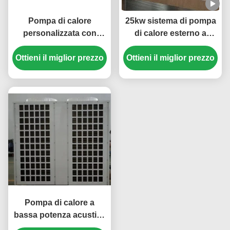
Pompa di calore
25kw sistema di pompa
personalizzata con
di calore esterno a
sorgente d'aria da 30
sorgente d'aria 304
Ottieni il miglior prezzo
HP con refrigerante
Ottieni il miglior prezzo
materiale in lamiera
R410A e compressore
metallica
Scroll per piscina
Pompa di calore a
bassa potenza acustica
da 36 kW con