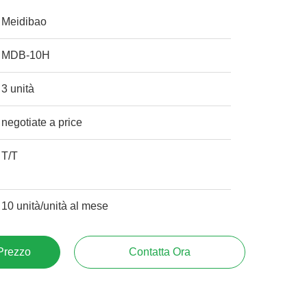
Meidibao
MDB-10H
3 unità
negotiate a price
T/T
10 unità/unità al mese
 Prezzo
Contatta Ora