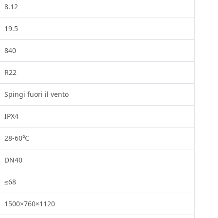
8.12
19.5
840
R22
Spingi fuori il vento
IPX4
28-60℃
DN40
≤68
1500×760×1120