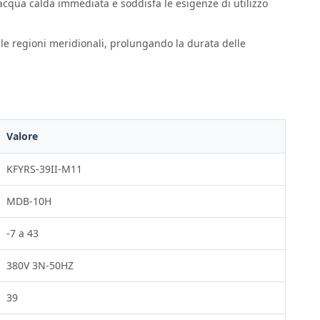
e acqua calda immediata e soddisfa le esigenze di utilizzo
elle regioni meridionali, prolungando la durata delle
Valore
KFYRS-39II-M11
MDB-10H
-7 a 43
380V 3N-50HZ
39