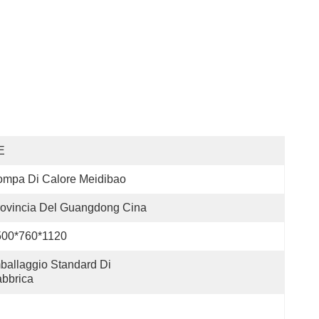
E
ompa Di Calore Meidibao
ovincia Del Guangdong Cina
500*760*1120
ballaggio Standard Di 
bbrica