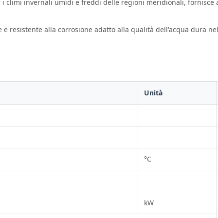
 i climi invernali umidi e freddi delle regioni meridionali, fornisc
e e resistente alla corrosione adatto alla qualità dell'acqua dura n
Unità
°C
kW