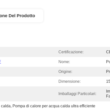
ione Del Prodotto
Certificazione:
C
F
Nome:
P
Origine:
Pr
Dimensione:
1
Im
Imballaggi Particolari:
Fa
 calda
, 
Pompa di calore per acqua calda ultra efficiente