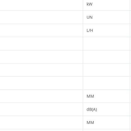
kW
UN
L/H
MM
dB(A)
MM