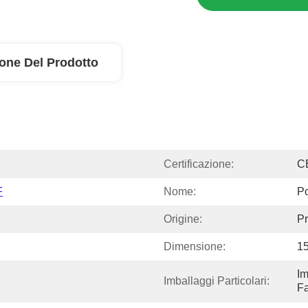
ione Del Prodotto
Certificazione:
C
F
Nome:
P
Origine:
Pr
Dimensione:
1
Im
Imballaggi Particolari:
Fa