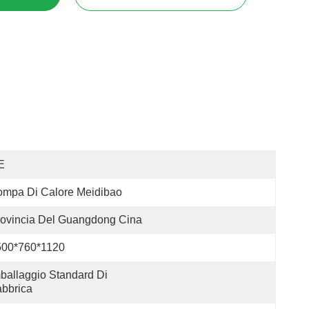
E
ompa Di Calore Meidibao
ovincia Del Guangdong Cina
500*760*1120
ballaggio Standard Di 
bbrica