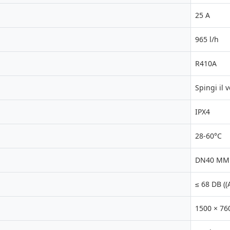
25 A
965 l/h
R410A
Spingi il 
IPX4
28-60°C
DN40 MM
≤ 68 DB ((
1500 × 76