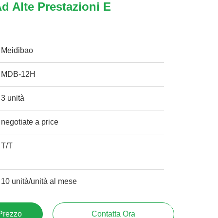
d Alte Prestazioni E
Meidibao
MDB-12H
3 unità
negotiate a price
T/T
10 unità/unità al mese
 Prezzo
Contatta Ora