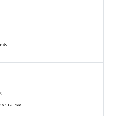
vento
A)
0 × 1120 mm