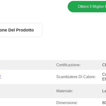
Ottieni Il Miglior
ione Del Prodotto
Certificazione:
C
Co
F
Scambiatore Di Calore:
Ef
Materiale:
La
Dimensione:
8