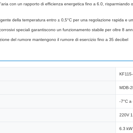
l'aria con un rapporto di efficienza energetica fino a 6.0, risparmiando ol
lligente della temperatura entro ± 0,5°C per una regolazione rapida e un
icorrosivi speciali garantiscono un funzionamento stabile per oltre 8 anni
uzione del rumore mantengono il rumore di esercizio fino a 35 decibel
KF115
MDB-2
-7°C a
220V 
6.3 kW