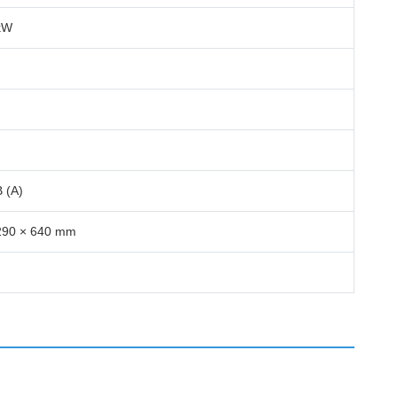
kW
 (A)
290 × 640 mm