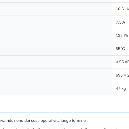
10,61 
7.3 A
135 l/h
55°C
≤ 55 dB
695 × 
47 kg
iva riduzione dei costi operativi a lungo termine