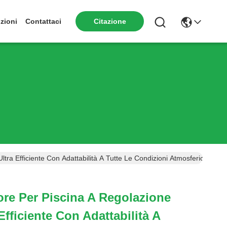
zioni
Contattaci
Citazione
ra Efficiente Con Adattabilità A Tutte Le Condizioni Atmosferiche E Ra
re Per Piscina A Regolazione
Efficiente Con Adattabilità A