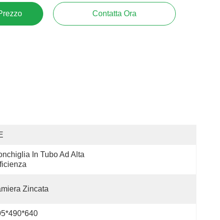
 Prezzo
Contatta Ora
E
nchiglia In Tubo Ad Alta 
ficienza
miera Zincata
05*490*640