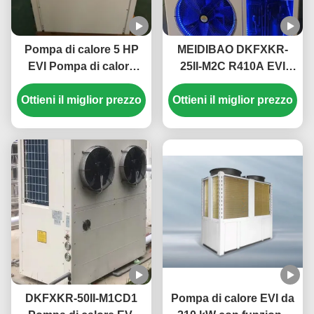
Pompa di calore 5 HP
MEIDIBAO DKFXKR-
EVI Pompa di calore
25II-M2C R410A EVI
monoblocco elettrica
Inverter DC Pompa di
Ottieni il miglior prezzo
domestica Alta
Ottieni il miglior prezzo
calore 50Hz Sorgente
temperatura fino a 55 °
d'aria fissa
C
Scaldabagno
DKFXKR-50II-M1CD1
Pompa di calore EVI da