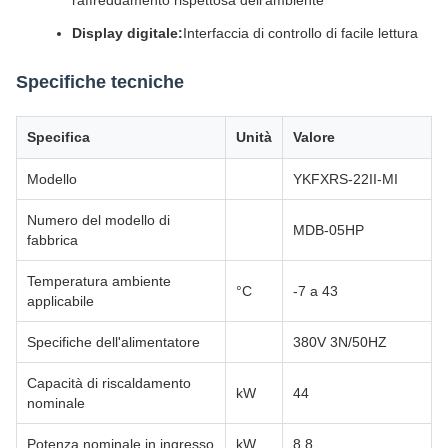
raffreddamento rispettosa dell'ambiente
Display digitale:
Interfaccia di controllo di facile lettura
Specifiche tecniche
Specifica
Unità
Valore
Modello
YKFXRS-22II-MI
Numero del modello di
MDB-05HP
fabbrica
Temperatura ambiente
°C
-7 a 43
applicabile
Specifiche dell'alimentatore
380V 3N/50HZ
Capacità di riscaldamento
kW
44
nominale
Potenza nominale in ingresso
kW
8.8