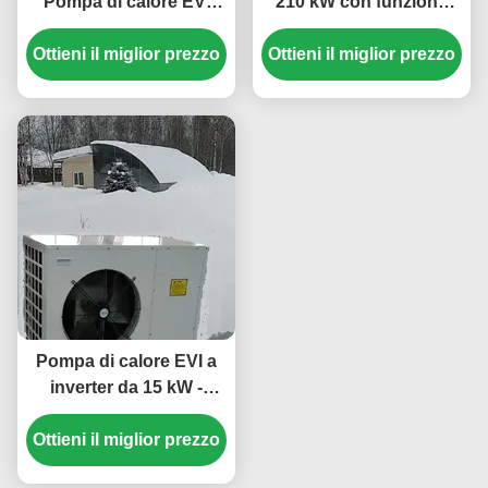
Pompa di calore EVI
210 kW con funzione
inverter con refrigerante
antigelo per acqua
Ottieni il miglior prezzo
R410A 35,5 kW di
calda commerciale nelle
Ottieni il miglior prezzo
raffreddamento e
scuole
temperatura ambiente di
funzionamento -25~43
℃
Pompa di calore EVI a
inverter da 15 kW -
Sistema di
Ottieni il miglior prezzo
riscaldamento e
raffreddamento