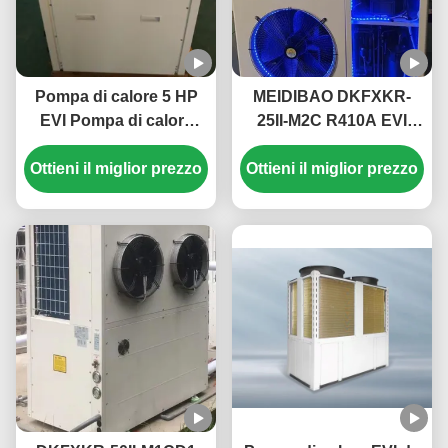
Pompa di calore 5 HP
MEIDIBAO DKFXKR-
EVI Pompa di calore
25II-M2C R410A EVI
monoblocco elettrica
Inverter DC Pompa di
Ottieni il miglior prezzo
domestica Alta
Ottieni il miglior prezzo
calore 50Hz Sorgente
temperatura fino a 55 °
d'aria fissa
C
Scaldabagno