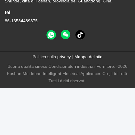
Shunde, città di Foshan, provincia del Guangdong, Cina
tel
86-13534489875
Politica sulla privacy
|
Mappa del sito
Buona qualità cinese Condizionatori industriali Fornitore. -2026
Foshan Meidebao Intelligent Electrical Appliances Co., Ltd Tutti.
Tutti i diritti riservati.