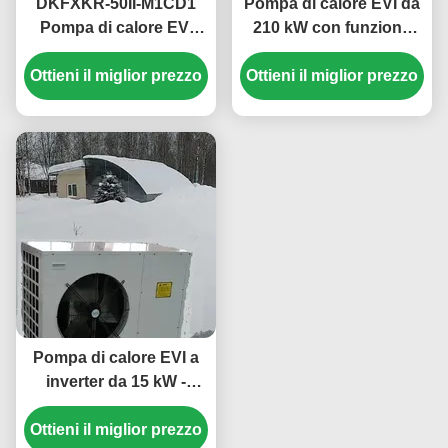
DKFXKR-50II-M1CD1
Pompa di calore EVI da
Pompa di calore EVI
210 kW con funzione
inverter con refrigerante
antigelo per acqua
Ottieni il miglior prezzo
R410A 35,5 kW di
calda commerciale nelle
Ottieni il miglior prezzo
raffreddamento e
scuole
temperatura ambiente di
funzionamento -25~43
℃
Pompa di calore EVI a
inverter da 15 kW -
Sistema di
Ottieni il miglior prezzo
riscaldamento e