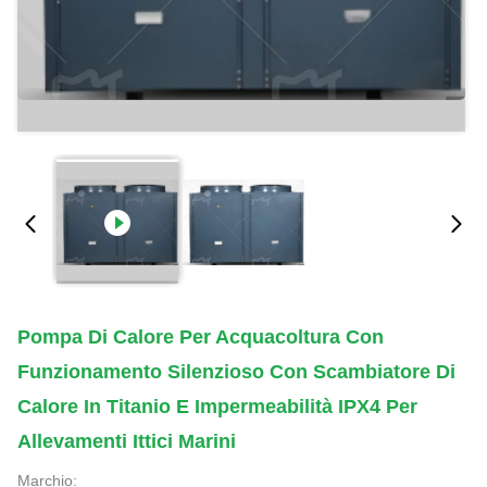
Pompa Di Calore Per Acquacoltura Con
Funzionamento Silenzioso Con Scambiatore Di
Calore In Titanio E Impermeabilità IPX4 Per
Allevamenti Ittici Marini
Marchio: