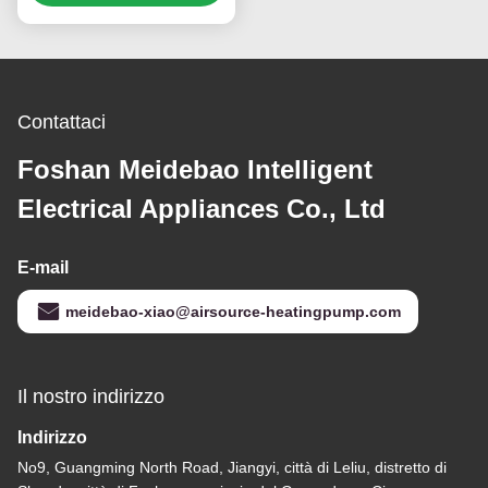
raffreddamento
efficiente dal punto di
vista energetico ed
ecologico
Contattaci
Foshan Meidebao Intelligent
Electrical Appliances Co., Ltd
E-mail
meidebao-xiao@airsource-heatingpump.com
Il nostro indirizzo
Indirizzo
No9, Guangming North Road, Jiangyi, città di Leliu, distretto di