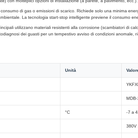
e) con molteplici opzioni di installazione (a parete, a pavimento, ecc.).
onsumo di gas o emissioni di scarico. Richiede solo una minima energia
e ambientale. La tecnologia start-stop intelligente previene il consumo e
ncipali utilizzano materiali resistenti alla corrosione (scambiatori di calor
utodiagnosi dei guasti per un tempestivo avviso di condizioni anomale, 
Unità
Valor
YKFX
MDB-
°C
-7 a 
380V