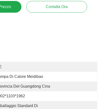
 Prezzo
Contatta Ora
E
ompa Di Calore Meidibao
ovincia Del Guangdong Cina
002*1103*1962
ballaggio Standard Di 