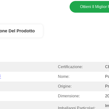
Ottieni Il Miglior
ione Del Prodotto
Certificazione:
C
F
Nome:
P
Origine:
Pr
Dimensione:
2
Im
Imballaggi Particolari: