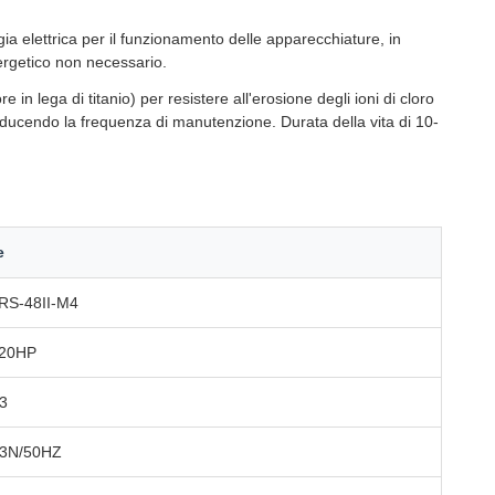
 elettrica per il funzionamento delle apparecchiature, in
nergetico non necessario.
e in lega di titanio) per resistere all'erosione degli ioni di cloro
riducendo la frequenza di manutenzione. Durata della vita di 10-
e
RS-48II-M4
20HP
43
 3N/50HZ