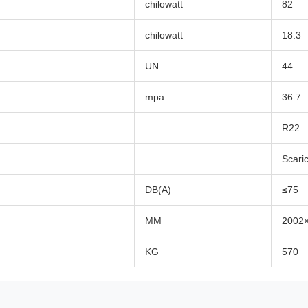
chilowatt
82
chilowatt
18.3
UN
44
mpa
36.7
R22
Scaric
DB(A)
≤75
MM
2002
KG
570