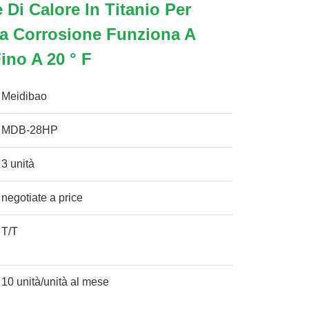
 Di Calore In Titanio Per
la Corrosione Funziona A
ino A 20 ° F
Meidibao
MDB-28HP
3 unità
negotiate a price
T/T
10 unità/unità al mese