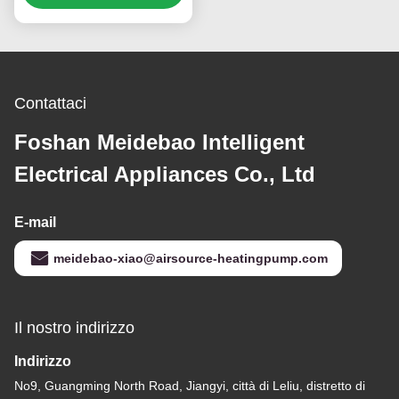
raffreddamento
efficiente dal punto di
vista energetico ed
ecologico
Contattaci
Foshan Meidebao Intelligent
Electrical Appliances Co., Ltd
E-mail
meidebao-xiao@airsource-heatingpump.com
Il nostro indirizzo
Indirizzo
No9, Guangming North Road, Jiangyi, città di Leliu, distretto di