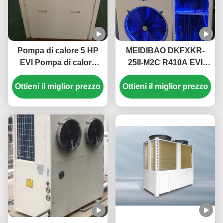
Pompa di calore 5 HP
MEIDIBAO DKFXKR-
EVI Pompa di calore
25II-M2C R410A EVI
monoblocco elettrica
Inverter DC Pompa di
Ottieni il miglior prezzo
domestica Alta
Ottieni il miglior prezzo
calore 50Hz Sorgente
temperatura fino a 55 °
d'aria fissa
C
Scaldabagno