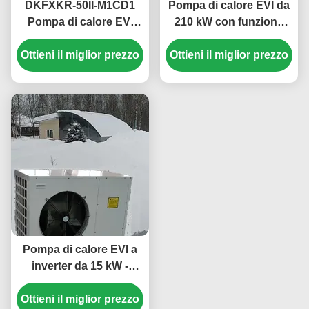
DKFXKR-50II-M1CD1
Pompa di calore EVI da
Pompa di calore EVI
210 kW con funzione
inverter con refrigerante
antigelo per acqua
Ottieni il miglior prezzo
R410A 35,5 kW di
calda commerciale nelle
Ottieni il miglior prezzo
raffreddamento e
scuole
temperatura ambiente di
funzionamento -25~43
℃
Pompa di calore EVI a
inverter da 15 kW -
Sistema di
Ottieni il miglior prezzo
riscaldamento e