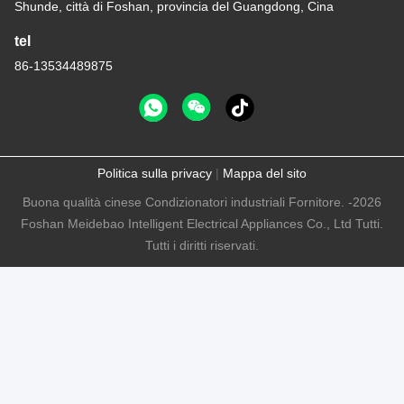
Shunde, città di Foshan, provincia del Guangdong, Cina
tel
86-13534489875
Politica sulla privacy
|
Mappa del sito
Buona qualità cinese Condizionatori industriali Fornitore. -2026
Foshan Meidebao Intelligent Electrical Appliances Co., Ltd Tutti.
Tutti i diritti riservati.