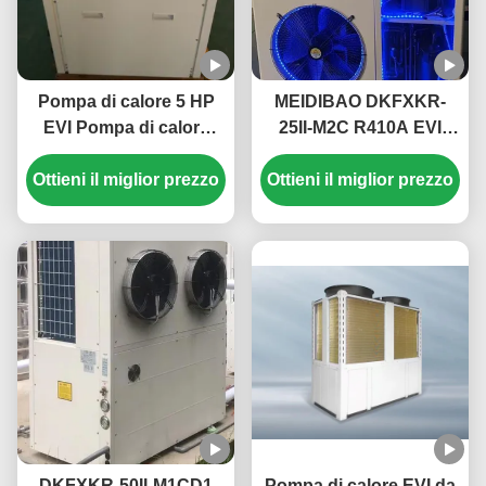
Pompa di calore 5 HP
MEIDIBAO DKFXKR-
EVI Pompa di calore
25II-M2C R410A EVI
monoblocco elettrica
Inverter DC Pompa di
Ottieni il miglior prezzo
domestica Alta
Ottieni il miglior prezzo
calore 50Hz Sorgente
temperatura fino a 55 °
d'aria fissa
C
Scaldabagno
DKFXKR-50II-M1CD1
Pompa di calore EVI da