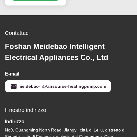
raffreddamento
efficiente dal punto di
vista energetico ed
ecologico
Contattaci
Foshan Meidebao Intelligent
Electrical Appliances Co., Ltd
E-mail
meidebao-li@airsource-heatingpump.com
Il nostro indirizzo
Indirizzo
No9, Guangming North Road, Jiangyi, città di Leliu, distretto di
Shunde, città di Foshan, provincia del Guangdong, Cina