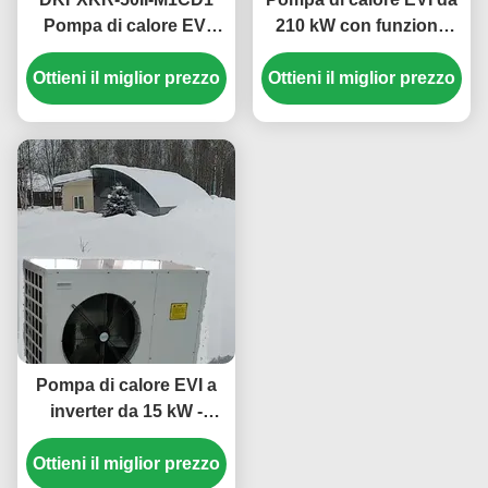
Pompa di calore EVI
210 kW con funzione
inverter con refrigerante
antigelo per acqua
Ottieni il miglior prezzo
R410A 35,5 kW di
calda commerciale nelle
Ottieni il miglior prezzo
raffreddamento e
scuole
temperatura ambiente di
funzionamento -25~43
℃
Pompa di calore EVI a
inverter da 15 kW -
Sistema di
Ottieni il miglior prezzo
riscaldamento e