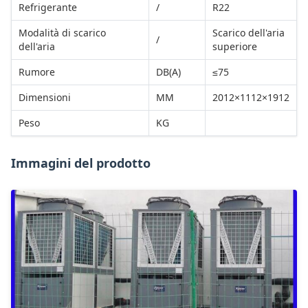
Refrigerante
/
R22
Modalità di scarico
Scarico dell'aria
/
dell'aria
superiore
Rumore
DB(A)
≤75
Dimensioni
MM
2012×1112×1912
Peso
KG
Immagini del prodotto