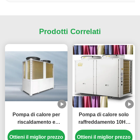
Prodotti Correlati
Pompa di calore per
Pompa di calore solo
riscaldamento e
raffreddamento 10HP
raffreddamento super
380V 3N/50Hz per il
potente da 210 kW con
Ottieni il miglior prezzo
Ottieni il miglior prezzo
raffreddamento dei