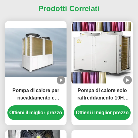
Prodotti Correlati
Pompa di calore per
Pompa di calore solo
riscaldamento e
raffreddamento 10HP
raffreddamento super
380V 3N/50Hz per il
potente da 210 kW con
Ottieni il miglior prezzo
Ottieni il miglior prezzo
raffreddamento dei
scambiatore di calore a
tessuti
fascio tubiero e
refrigerante R410A per