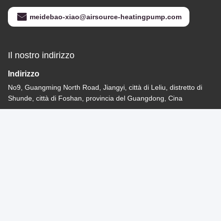
meidebao-xiao@airsource-heatingpump.com
Il nostro indirizzo
Indirizzo
No9, Guangming North Road, Jiangyi, città di Leliu, distretto di
Shunde, città di Foshan, provincia del Guangdong, Cina
tel
86-13534489875
Politica sulla privacy
|
Mappa del sito
Buona qualità cinese Condizionatori industriali Fornitore. -2026
Foshan Meidebao Intelligent Electrical Appliances Co., Ltd Tutti.