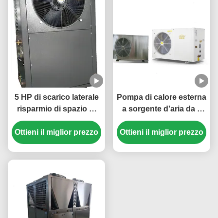
grandi locali
commerciali
5 HP di scarico laterale
Pompa di calore esterna
risparmio di spazio di
a sorgente d'aria da 3
riscaldamento e
HP 220V con
raffreddamento pompa
Ottieni il miglior prezzo
refrigerante R32 per un
Ottieni il miglior prezzo
di calore per un
riscaldamento e un
controllo efficiente della
raffreddamento
temperatura
efficienti