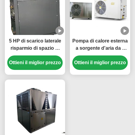
5 HP di scarico laterale
Pompa di calore esterna
risparmio di spazio di
a sorgente d'aria da 3
riscaldamento e
HP 220V con
raffreddamento pompa
Ottieni il miglior prezzo
refrigerante R32 per un
Ottieni il miglior prezzo
di calore per un
riscaldamento e un
controllo efficiente della
raffreddamento
temperatura
efficienti