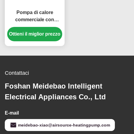
Pompa di calore
commerciale con
refrigerante R410A ad
Ottieni il miglior prezzo
alta efficienza con
struttura in lamiera 304#
Contattaci
Foshan Meidebao Intelligent
Electrical Appliances Co., Ltd
E-mail
meidebao-xiao@airsource-heatingpump.com