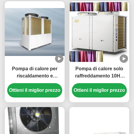
Pompa di calore per
Pompa di calore solo
riscaldamento e
raffreddamento 10HP
raffreddamento super
380V 3N/50Hz per il
potente da 210 kW con
Ottieni il miglior prezzo
Ottieni il miglior prezzo
raffreddamento dei
scambiatore di calore a
tessuti
fascio tubiero e
refrigerante R410A per
grandi locali
commerciali