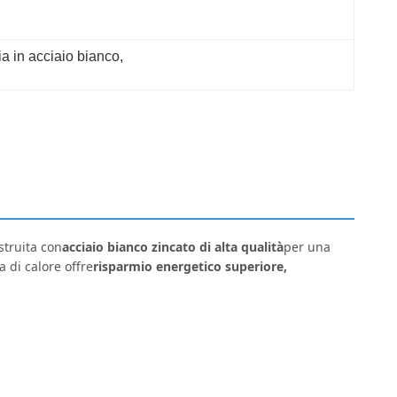
ia in acciaio bianco
, 
struita con
acciaio bianco zincato di alta qualità
per una
 di calore offre
risparmio energetico superiore,