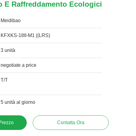
o E Raffreddamento Ecologici
Meidibao
KFXKS-18II-M1 ((LRS)
3 unità
negotiate a price
T/T
5 unità al giorno
 Prezzo
Contatta Ora