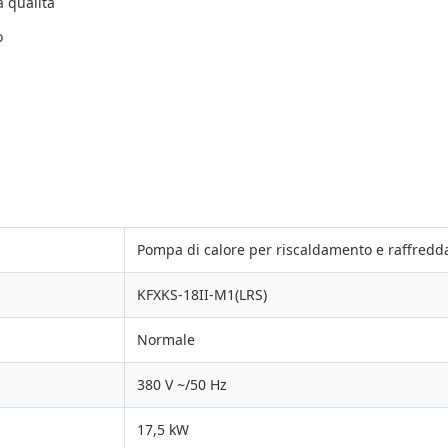
a qualità
o
Pompa di calore per riscaldamento e raffred
KFXKS-18II-M1(LRS)
Normale
380 V ~/50 Hz
17,5 kW