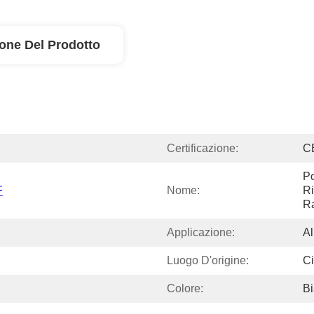
ione Del Prodotto
Certificazione:
C
Po
F
Nome:
Ri
R
Applicazione:
Al
Luogo D'origine:
C
Colore:
B