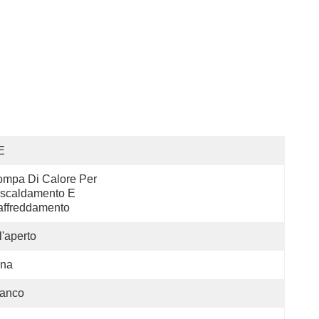
E
mpa Di Calore Per 
scaldamento E 
affreddamento
l'aperto
ina
ianco