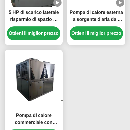
5 HP di scarico laterale
Pompa di calore esterna
risparmio di spazio di
a sorgente d'aria da 3
riscaldamento e
HP 220V con
raffreddamento pompa
Ottieni il miglior prezzo
refrigerante R32 per un
Ottieni il miglior prezzo
di calore per un
riscaldamento e un
controllo efficiente della
raffreddamento
temperatura
efficienti
Pompa di calore
commerciale con
refrigerante R410A ad