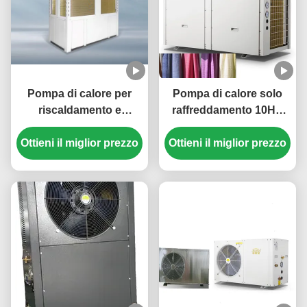
Pompa di calore per
Pompa di calore solo
riscaldamento e
raffreddamento 10HP
raffreddamento super
380V 3N/50Hz per il
potente da 210 kW con
Ottieni il miglior prezzo
Ottieni il miglior prezzo
raffreddamento dei
scambiatore di calore a
tessuti
fascio tubiero e
refrigerante R410A per
grandi locali
commerciali