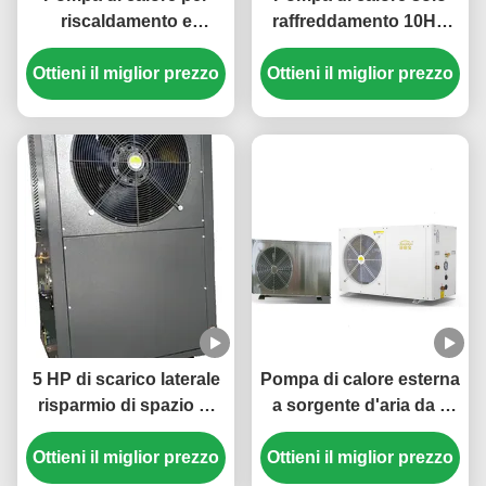
riscaldamento e
raffreddamento 10HP
raffreddamento super
380V 3N/50Hz per il
potente da 210 kW con
Ottieni il miglior prezzo
Ottieni il miglior prezzo
raffreddamento dei
scambiatore di calore a
tessuti
fascio tubiero e
refrigerante R410A per
grandi locali
commerciali
5 HP di scarico laterale
Pompa di calore esterna
risparmio di spazio di
a sorgente d'aria da 3
riscaldamento e
HP 220V con
raffreddamento pompa
Ottieni il miglior prezzo
refrigerante R32 per un
Ottieni il miglior prezzo
di calore per un
riscaldamento e un