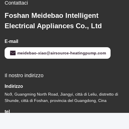
Contattaci
Foshan Meidebao Intelligent
Electrical Appliances Co., Ltd
E-mail
meidebao-xiao@airsource-heatingpump.com
Il nostro indirizzo
Indirizzo
No9, Guangming North Road, Jiangyi, città di Leliu, distretto di
Shunde, città di Foshan, provincia del Guangdong, Cina
tel
86-13534489875