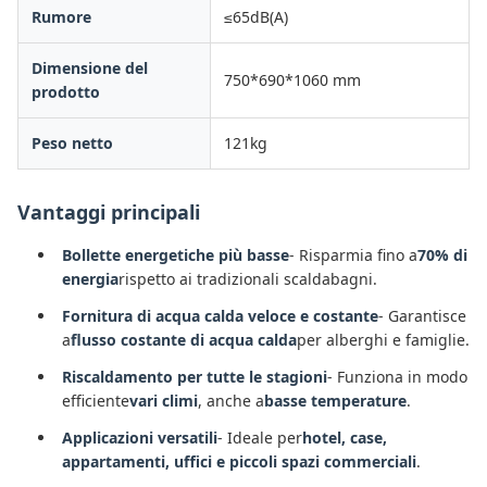
Rumore
≤65dB(A)
Dimensione del
750*690*1060 mm
prodotto
Peso netto
121kg
Vantaggi principali
Bollette energetiche più basse
- Risparmia fino a
70% di
energia
rispetto ai tradizionali scaldabagni.
Fornitura di acqua calda veloce e costante
- Garantisce
a
flusso costante di acqua calda
per alberghi e famiglie.
Riscaldamento per tutte le stagioni
- Funziona in modo
efficiente
vari climi
, anche a
basse temperature
.
Applicazioni versatili
- Ideale per
hotel, case,
appartamenti, uffici e piccoli spazi commerciali
.