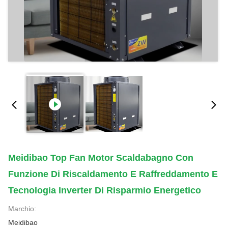
Meidibao Top Fan Motor Scaldabagno Con
Funzione Di Riscaldamento E Raffreddamento E
Tecnologia Inverter Di Risparmio Energetico
Marchio:
Meidibao