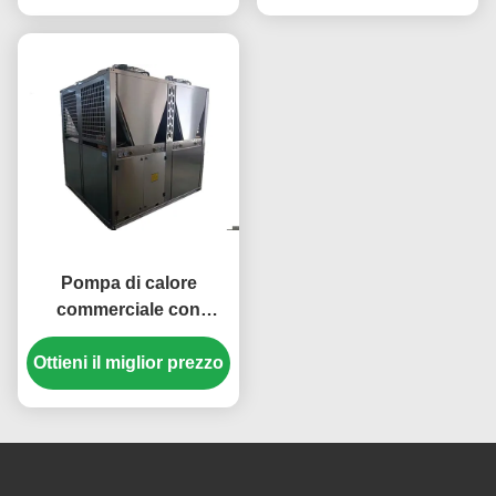
controllo efficiente della
raffreddamento
temperatura
efficienti
Pompa di calore
commerciale con
refrigerante R410A ad
Ottieni il miglior prezzo
alta efficienza con
struttura in lamiera 304#