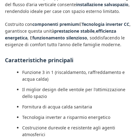
del flusso d'aria verticale consente
installazione salvaspazio
,
rendendolo ideale per case con spazio esterno limitato.
Costruito con
componenti premium
E
Tecnologia inverter CC
,
garantisce questa unità
prestazione stabile
,
efficienza
energetica
, E
funzionamento silenzioso
, soddisfacendo le
esigenze di comfort tutto l'anno delle famiglie moderne.
Caratteristiche principali
Funzione 3 in 1 (riscaldamento, raffreddamento e
acqua calda)
Il miglior design delle ventole per l'ottimizzazione
dello spazio
Fornitura di acqua calda sanitaria
Tecnologia inverter a risparmio energetico
Costruzione durevole e resistente agli agenti
atmosferici