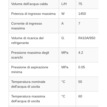
Volume dell'acqua calda
L/H
75
Potenza di ingresso massima
W
1450
Corrente di ingresso
A
7
massima
Volume di ricarica del
G.
R410A/950
refrigerante
Pressione massima degli
MPa
4.2
scarichi
Pressione di aspirazione
MPa
0.05
minima
Temperatura nominale
°C
55
dell'acqua di uscita
Temperatura massima
°C
60
dell'acqua di uscita